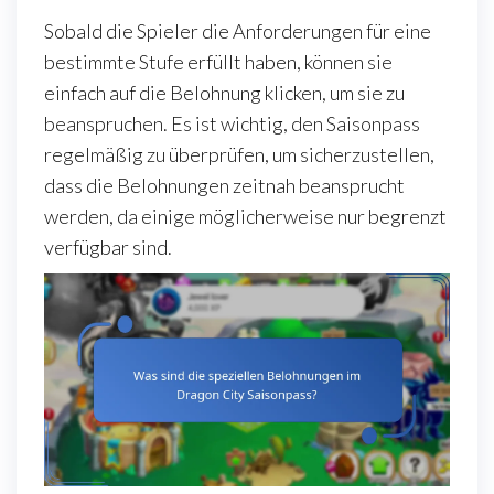
Sobald die Spieler die Anforderungen für eine
bestimmte Stufe erfüllt haben, können sie
einfach auf die Belohnung klicken, um sie zu
beanspruchen. Es ist wichtig, den Saisonpass
regelmäßig zu überprüfen, um sicherzustellen,
dass die Belohnungen zeitnah beansprucht
werden, da einige möglicherweise nur begrenzt
verfügbar sind.