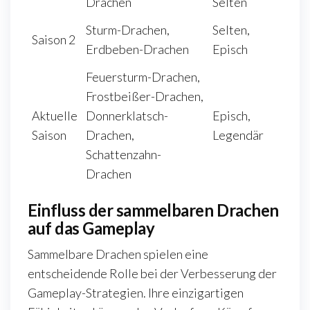
Drachen
Selten
Sturm-Drachen,
Selten,
Saison 2
Erdbeben-Drachen
Episch
Feuersturm-Drachen,
Frostbeißer-Drachen,
Aktuelle
Donnerklatsch-
Episch,
Saison
Drachen,
Legendär
Schattenzahn-
Drachen
Einfluss der sammelbaren Drachen
auf das Gameplay
Sammelbare Drachen spielen eine
entscheidende Rolle bei der Verbesserung der
Gameplay-Strategien. Ihre einzigartigen