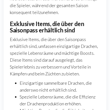
die Spieler, während der gesamten Saison
konsequent teilzunehmen.
Exklusive Items, die über den
Saisonpass erhältlich sind
Exklusive Items, die über den Saisonpass
erhältlich sind, umfassen einzigartige Drachen,
spezielle Lebensräume und mächtige Boosts.
Diese Items sind darauf ausgelegt, das
Spielerlebnis zu verbessern und Vorteile in
Kämpfen und beim Züchten zu bieten.
Einzigartige sammelbare Drachen, die
anderswo nicht erhältlich sind.
Spezielle Lebensräume, die die Effizienz
der Drachenproduktion erhöhen.