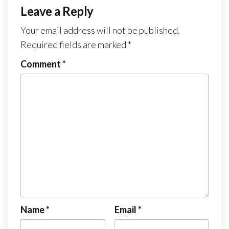
Leave a Reply
Your email address will not be published.
Required fields are marked
*
Comment
*
Name
*
Email
*