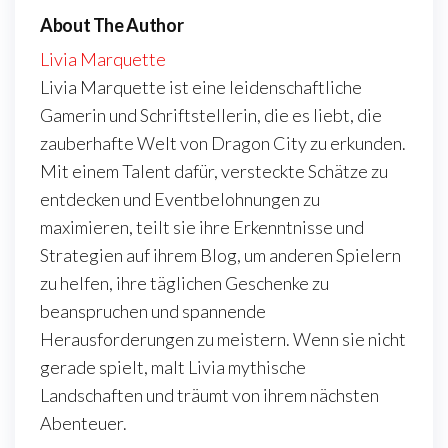
About The Author
Livia Marquette
Livia Marquette ist eine leidenschaftliche
Gamerin und Schriftstellerin, die es liebt, die
zauberhafte Welt von Dragon City zu erkunden.
Mit einem Talent dafür, versteckte Schätze zu
entdecken und Eventbelohnungen zu
maximieren, teilt sie ihre Erkenntnisse und
Strategien auf ihrem Blog, um anderen Spielern
zu helfen, ihre täglichen Geschenke zu
beanspruchen und spannende
Herausforderungen zu meistern. Wenn sie nicht
gerade spielt, malt Livia mythische
Landschaften und träumt von ihrem nächsten
Abenteuer.