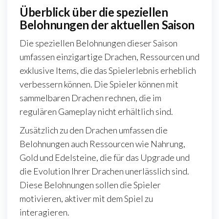
Überblick über die speziellen
Belohnungen der aktuellen Saison
Die speziellen Belohnungen dieser Saison
umfassen einzigartige Drachen, Ressourcen und
exklusive Items, die das Spielerlebnis erheblich
verbessern können. Die Spieler können mit
sammelbaren Drachen rechnen, die im
regulären Gameplay nicht erhältlich sind.
Zusätzlich zu den Drachen umfassen die
Belohnungen auch Ressourcen wie Nahrung,
Gold und Edelsteine, die für das Upgrade und
die Evolution Ihrer Drachen unerlässlich sind.
Diese Belohnungen sollen die Spieler
motivieren, aktiver mit dem Spiel zu
interagieren.