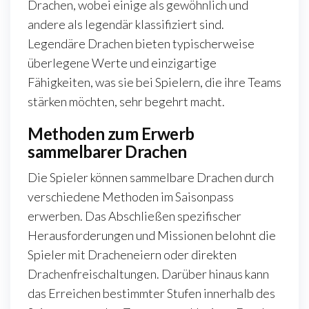
Drachen, wobei einige als gewöhnlich und
andere als legendär klassifiziert sind.
Legendäre Drachen bieten typischerweise
überlegene Werte und einzigartige
Fähigkeiten, was sie bei Spielern, die ihre Teams
stärken möchten, sehr begehrt macht.
Methoden zum Erwerb
sammelbarer Drachen
Die Spieler können sammelbare Drachen durch
verschiedene Methoden im Saisonpass
erwerben. Das Abschließen spezifischer
Herausforderungen und Missionen belohnt die
Spieler mit Dracheneiern oder direkten
Drachenfreischaltungen. Darüber hinaus kann
das Erreichen bestimmter Stufen innerhalb des