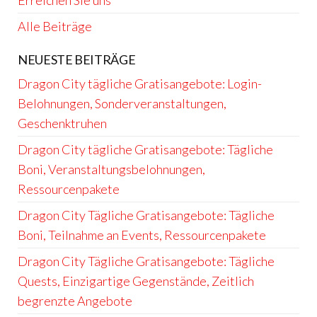
Alle Beiträge
NEUESTE BEITRÄGE
Dragon City tägliche Gratisangebote: Login-
Belohnungen, Sonderveranstaltungen,
Geschenktruhen
Dragon City tägliche Gratisangebote: Tägliche
Boni, Veranstaltungsbelohnungen,
Ressourcenpakete
Dragon City Tägliche Gratisangebote: Tägliche
Boni, Teilnahme an Events, Ressourcenpakete
Dragon City Tägliche Gratisangebote: Tägliche
Quests, Einzigartige Gegenstände, Zeitlich
begrenzte Angebote