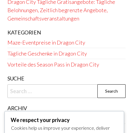
Dragon City Tägliche Gratisangebote: Tägliche
Belohnungen, Zeitlich begrenzte Angebote,
Gemeinschaftsveranstaltungen
KATEGORIEN
Maze-Eventpreise in Dragon City
Tägliche Geschenke in Dragon City
Vorteile des Season Pass in Dragon City
SUCHE
Search
for:
ARCHIV
March 2026
We respect your privacy
Cookies help us improve your experience, deliver
February 2026