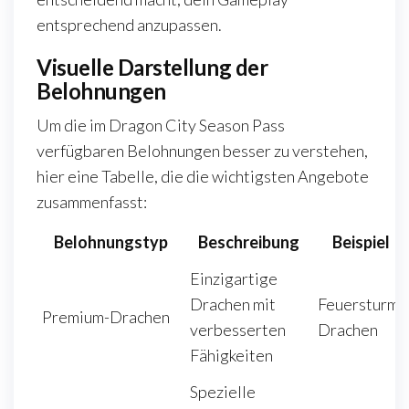
entsprechend anzupassen.
Visuelle Darstellung der
Belohnungen
Um die im Dragon City Season Pass
verfügbaren Belohnungen besser zu verstehen,
hier eine Tabelle, die die wichtigsten Angebote
zusammenfasst:
Belohnungstyp
Beschreibung
Beispiel
Einzigartige
Drachen mit
Feuersturm-
Premium-Drachen
verbesserten
Drachen
Fähigkeiten
Spezielle