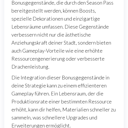
Bonusgegenstände, die durch den Season Pass
bereitgestellt werden, können Boosts,
spezielle Dekorationen und einzigartige
Lebensräume umfassen. Diese Gegenstände
verbessern nicht nur die ästhetische
Anziehungskraft deiner Stadt, sondern bieten
auch Gameplay-Vorteile wie eine erhöhte
Ressourcengenerierung oder verbesserte
Drachenleistung.
Die Integration dieser Bonusgegenstände in
deine Strategie kann zu einem effizienteren
Gameplay führen. Ein Lebensraum, der die
Produktionsrate einer bestimmten Ressource
erhöht, kann dir helfen, Materialien schneller zu
sammeln, was schnellere Upgrades und
Erweiterungen ermöglicht.