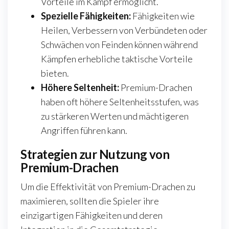
Vorteile im Kampf ermöglicht.
Spezielle Fähigkeiten:
Fähigkeiten wie
Heilen, Verbessern von Verbündeten oder
Schwächen von Feinden können während
Kämpfen erhebliche taktische Vorteile
bieten.
Höhere Seltenheit:
Premium-Drachen
haben oft höhere Seltenheitsstufen, was
zu stärkeren Werten und mächtigeren
Angriffen führen kann.
Strategien zur Nutzung von
Premium-Drachen
Um die Effektivität von Premium-Drachen zu
maximieren, sollten die Spieler ihre
einzigartigen Fähigkeiten und deren