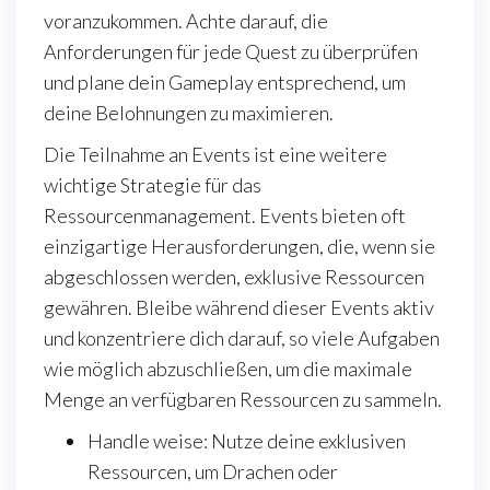
voranzukommen. Achte darauf, die
Anforderungen für jede Quest zu überprüfen
und plane dein Gameplay entsprechend, um
deine Belohnungen zu maximieren.
Die Teilnahme an Events ist eine weitere
wichtige Strategie für das
Ressourcenmanagement. Events bieten oft
einzigartige Herausforderungen, die, wenn sie
abgeschlossen werden, exklusive Ressourcen
gewähren. Bleibe während dieser Events aktiv
und konzentriere dich darauf, so viele Aufgaben
wie möglich abzuschließen, um die maximale
Menge an verfügbaren Ressourcen zu sammeln.
Handle weise: Nutze deine exklusiven
Ressourcen, um Drachen oder