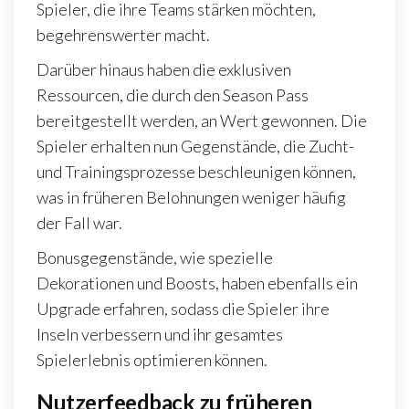
Spieler, die ihre Teams stärken möchten,
begehrenswerter macht.
Darüber hinaus haben die exklusiven
Ressourcen, die durch den Season Pass
bereitgestellt werden, an Wert gewonnen. Die
Spieler erhalten nun Gegenstände, die Zucht-
und Trainingsprozesse beschleunigen können,
was in früheren Belohnungen weniger häufig
der Fall war.
Bonusgegenstände, wie spezielle
Dekorationen und Boosts, haben ebenfalls ein
Upgrade erfahren, sodass die Spieler ihre
Inseln verbessern und ihr gesamtes
Spielerlebnis optimieren können.
Nutzerfeedback zu früheren