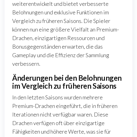
weiterentwickelt und bietet verbesserte
Belohnungen und exklusive Funktionen im
Vergleich zu früheren Saisons. Die Spieler
können nun eine größere Vielfalt an Premium-
Drachen, einzigartigen Ressourcen und
Bonusgegenständen erwarten, die das
Gameplay und die Effizienz der Sammlung
verbessern.
Änderungen bei den Belohnungen
im Vergleich zu früheren Saisons
In den letzten Saisons wurden mehrere
Premium-Drachen eingeführt, die in früheren
Iterationen nicht verfügbar waren. Diese
Drachen verfügen oft über einzigartige
Fähigkeiten und höhere Werte, was sie für