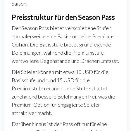
Saison.
Preisstruktur für den Season Pass
Der Season Pass bietet verschiedene Stufen,
normalerweise eine Basis- und eine Premium-
Option. Die Basisstufe bietet grundlegende
Belohnungen, während die Premiumstufe
wertvollere Gegenstände und Drachen umfasst.
Die Spieler können mit etwa 10 USD für die
Basisstufe und rund 15 USD für die
Premiumstufe rechnen. Jede Stufe schaltet
zunehmend bessere Belohnungen frei, was die
Premium-Option für engagierte Spieler
attraktiver macht.
Darüber hinaus ist der Pass oft nur für eine