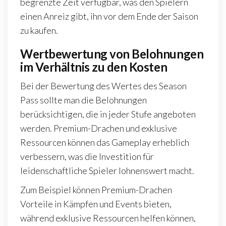
begrenzte Zeit verfügbar, was den Spielern
einen Anreiz gibt, ihn vor dem Ende der Saison
zu kaufen.
Wertbewertung von Belohnungen
im Verhältnis zu den Kosten
Bei der Bewertung des Wertes des Season
Pass sollte man die Belohnungen
berücksichtigen, die in jeder Stufe angeboten
werden. Premium-Drachen und exklusive
Ressourcen können das Gameplay erheblich
verbessern, was die Investition für
leidenschaftliche Spieler lohnenswert macht.
Zum Beispiel können Premium-Drachen
Vorteile in Kämpfen und Events bieten,
während exklusive Ressourcen helfen können,