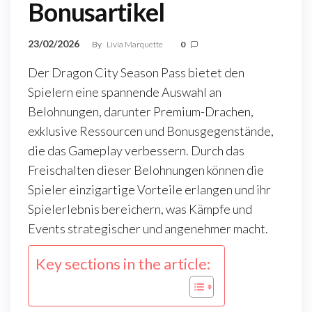
Bonusartikel
23/02/2026
By
Livia Marquette
0
Der Dragon City Season Pass bietet den
Spielern eine spannende Auswahl an
Belohnungen, darunter Premium-Drachen,
exklusive Ressourcen und Bonusgegenstände,
die das Gameplay verbessern. Durch das
Freischalten dieser Belohnungen können die
Spieler einzigartige Vorteile erlangen und ihr
Spielerlebnis bereichern, was Kämpfe und
Events strategischer und angenehmer macht.
Key sections in the article: