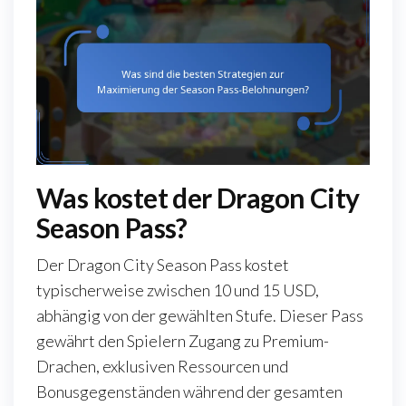
Was kostet der Dragon City
Season Pass?
Der Dragon City Season Pass kostet
typischerweise zwischen 10 und 15 USD,
abhängig von der gewählten Stufe. Dieser Pass
gewährt den Spielern Zugang zu Premium-
Drachen, exklusiven Ressourcen und
Bonusgegenständen während der gesamten