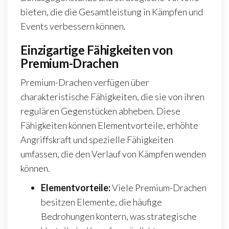
bieten, die die Gesamtleistung in Kämpfen und
Events verbessern können.
Einzigartige Fähigkeiten von
Premium-Drachen
Premium-Drachen verfügen über
charakteristische Fähigkeiten, die sie von ihren
regulären Gegenstücken abheben. Diese
Fähigkeiten können Elementvorteile, erhöhte
Angriffskraft und spezielle Fähigkeiten
umfassen, die den Verlauf von Kämpfen wenden
können.
Elementvorteile:
Viele Premium-Drachen
besitzen Elemente, die häufige
Bedrohungen kontern, was strategische