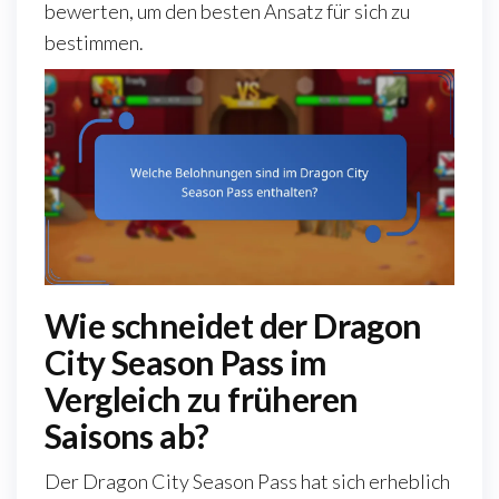
bewerten, um den besten Ansatz für sich zu
bestimmen.
Wie schneidet der Dragon
City Season Pass im
Vergleich zu früheren
Saisons ab?
Der Dragon City Season Pass hat sich erheblich