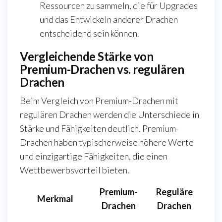
Ressourcen zu sammeln, die für Upgrades
und das Entwickeln anderer Drachen
entscheidend sein können.
Vergleichende Stärke von
Premium-Drachen vs. regulären
Drachen
Beim Vergleich von Premium-Drachen mit
regulären Drachen werden die Unterschiede in
Stärke und Fähigkeiten deutlich. Premium-
Drachen haben typischerweise höhere Werte
und einzigartige Fähigkeiten, die einen
Wettbewerbsvorteil bieten.
Premium-
Reguläre
Merkmal
Drachen
Drachen