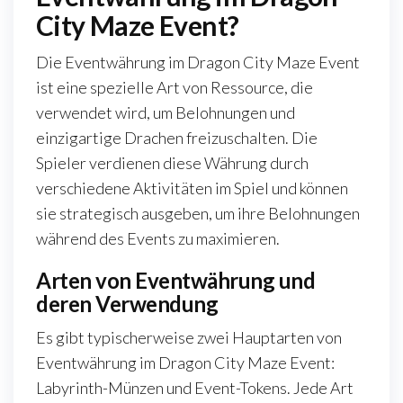
City Maze Event?
Die Eventwährung im Dragon City Maze Event
ist eine spezielle Art von Ressource, die
verwendet wird, um Belohnungen und
einzigartige Drachen freizuschalten. Die
Spieler verdienen diese Währung durch
verschiedene Aktivitäten im Spiel und können
sie strategisch ausgeben, um ihre Belohnungen
während des Events zu maximieren.
Arten von Eventwährung und
deren Verwendung
Es gibt typischerweise zwei Hauptarten von
Eventwährung im Dragon City Maze Event:
Labyrinth-Münzen und Event-Tokens. Jede Art