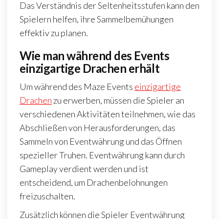
Das Verständnis der Seltenheitsstufen kann den
Spielern helfen, ihre Sammelbemühungen
effektiv zu planen.
Wie man während des Events
einzigartige Drachen erhält
Um während des Maze Events
einzigartige
Drachen
zu erwerben, müssen die Spieler an
verschiedenen Aktivitäten teilnehmen, wie das
Abschließen von Herausforderungen, das
Sammeln von Eventwährung und das Öffnen
spezieller Truhen. Eventwährung kann durch
Gameplay verdient werden und ist
entscheidend, um Drachenbelohnungen
freizuschalten.
Zusätzlich können die Spieler Eventwährung