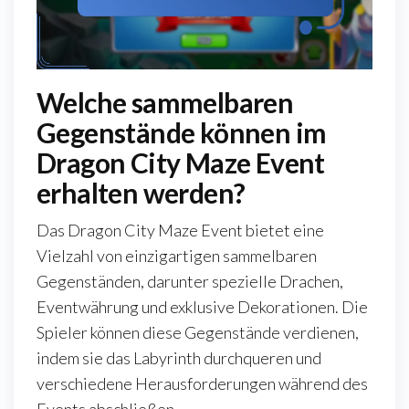
Welche sammelbaren
Gegenstände können im
Dragon City Maze Event
erhalten werden?
Das Dragon City Maze Event bietet eine
Vielzahl von einzigartigen sammelbaren
Gegenständen, darunter spezielle Drachen,
Eventwährung und exklusive Dekorationen. Die
Spieler können diese Gegenstände verdienen,
indem sie das Labyrinth durchqueren und
verschiedene Herausforderungen während des