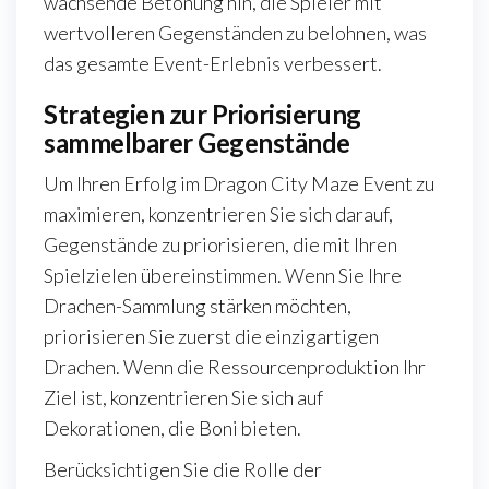
wachsende Betonung hin, die Spieler mit
wertvolleren Gegenständen zu belohnen, was
das gesamte Event-Erlebnis verbessert.
Strategien zur Priorisierung
sammelbarer Gegenstände
Um Ihren Erfolg im Dragon City Maze Event zu
maximieren, konzentrieren Sie sich darauf,
Gegenstände zu priorisieren, die mit Ihren
Spielzielen übereinstimmen. Wenn Sie Ihre
Drachen-Sammlung stärken möchten,
priorisieren Sie zuerst die einzigartigen
Drachen. Wenn die Ressourcenproduktion Ihr
Ziel ist, konzentrieren Sie sich auf
Dekorationen, die Boni bieten.
Berücksichtigen Sie die Rolle der