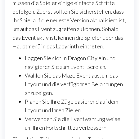
müssen die Spieler einige einfache Schritte
befolgen. Zuerst sollten Sie sicherstellen, dass
Ihr Spiel auf die neueste Version aktualisiert ist,
um auf das Event zugreifen zu können. Sobald
das Event aktiv ist, können die Spieler über das
Hauptmenü in das Labyrinth eintreten.
Loggen Sie sich in Dragon City ein und
navigieren Sie zum Event-Bereich.
Wählen Sie das Maze Event aus, um das
Layout und die verfügbaren Belohnungen
anzuzeigen.
Planen Sie Ihre Züge basierend auf dem
Layout und Ihren Zielen.
Verwenden Sie die Eventwährung weise,
um Ihren Fortschritt zu verbessern.