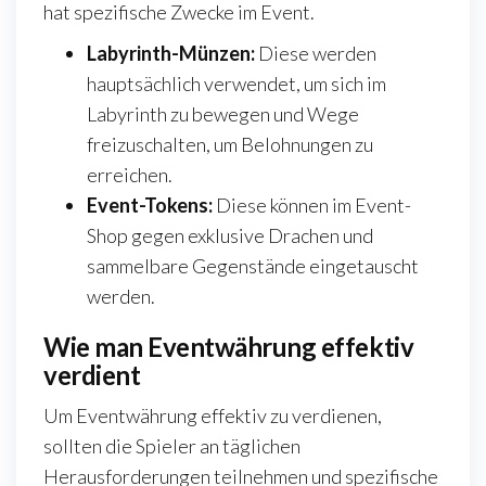
hat spezifische Zwecke im Event.
Labyrinth-Münzen:
Diese werden
hauptsächlich verwendet, um sich im
Labyrinth zu bewegen und Wege
freizuschalten, um Belohnungen zu
erreichen.
Event-Tokens:
Diese können im Event-
Shop gegen exklusive Drachen und
sammelbare Gegenstände eingetauscht
werden.
Wie man Eventwährung effektiv
verdient
Um Eventwährung effektiv zu verdienen,
sollten die Spieler an täglichen
Herausforderungen teilnehmen und spezifische