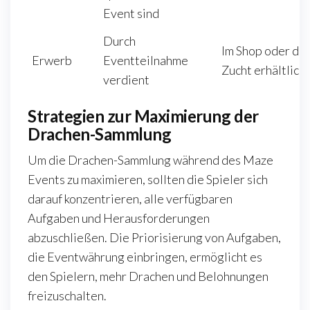
Event sind
Durch
Im Shop oder du
Erwerb
Eventteilnahme
Zucht erhältlich
verdient
Strategien zur Maximierung der
Drachen-Sammlung
Um die Drachen-Sammlung während des Maze
Events zu maximieren, sollten die Spieler sich
darauf konzentrieren, alle verfügbaren
Aufgaben und Herausforderungen
abzuschließen. Die Priorisierung von Aufgaben,
die Eventwährung einbringen, ermöglicht es
den Spielern, mehr Drachen und Belohnungen
freizuschalten.