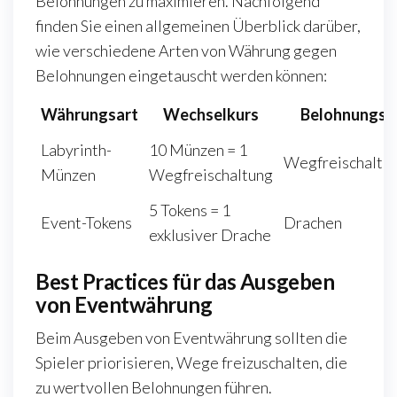
Belohnungen zu maximieren. Nachfolgend
finden Sie einen allgemeinen Überblick darüber,
wie verschiedene Arten von Währung gegen
Belohnungen eingetauscht werden können:
Währungsart
Wechselkurs
Belohnungsa
Labyrinth-
10 Münzen = 1
Wegfreischaltu
Münzen
Wegfreischaltung
5 Tokens = 1
Event-Tokens
Drachen
exklusiver Drache
Best Practices für das Ausgeben
von Eventwährung
Beim Ausgeben von Eventwährung sollten die
Spieler priorisieren, Wege freizuschalten, die
zu wertvollen Belohnungen führen.