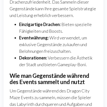
Drachenzufriedenheit. Das Sammeln dieser
Gegenstände kann Ihre gesamte Spielstrategie
und Leistung erheblich verbessern.
Einzigartige Drachen:
Bieten spezielle
Fähigkeiten und Boosts.
Eventwährung:
Wird verwendet, um
exklusive Gegenstände zu kaufen und
Belohnungen freizuschalten.
Dekorationen:
Verbessern die Ästhetik
der Stadt und bieten Gameplay-Boni.
Wie man Gegenstände während
des Events sammelt und nutzt
Um Gegenstände während des Dragon City
Maze Events zu sammeln, müssen die Spieler
das Labyrinth durchqueren und Aufgaben und