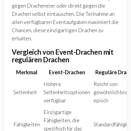
gegen Dracheneier oder direkt gegen die
Drachen selbst eintauschen. Die Teilnahme an
allen verfügbaren Eventaufgaben maximiert die
Chancen, diese einzigartigen Drachen zu
erhalten.
Vergleich von Event-Drachen mit
regulären Drachen
Merkmal
Event-Drachen
Reguläre Drac
Höhere
Reicht von
Seltenheit
Seltenheitsoptionen
gewöhnlich bis
verfügbar
episch
Einzigartige
Fähigkeiten, die
Fähigkeiten
Standardfähigke
spezifisch für das