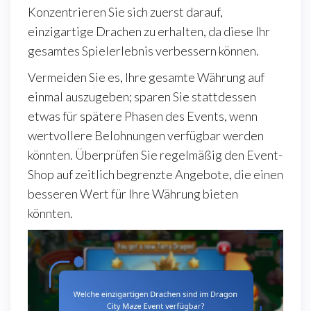
Konzentrieren Sie sich zuerst darauf,
einzigartige Drachen zu erhalten, da diese Ihr
gesamtes Spielerlebnis verbessern können.
Vermeiden Sie es, Ihre gesamte Währung auf
einmal auszugeben; sparen Sie stattdessen
etwas für spätere Phasen des Events, wenn
wertvollere Belohnungen verfügbar werden
könnten. Überprüfen Sie regelmäßig den Event-
Shop auf zeitlich begrenzte Angebote, die einen
besseren Wert für Ihre Währung bieten
könnten.