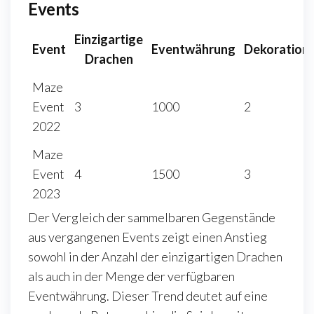
Events
Einzigartige
Event
Eventwährung
Dekoration
Drachen
Maze
Event
3
1000
2
2022
Maze
Event
4
1500
3
2023
Der Vergleich der sammelbaren Gegenstände
aus vergangenen Events zeigt einen Anstieg
sowohl in der Anzahl der einzigartigen Drachen
als auch in der Menge der verfügbaren
Eventwährung. Dieser Trend deutet auf eine