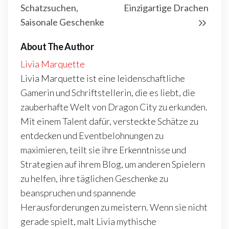
Schatzsuchen,
Einzigartige Drachen
Saisonale Geschenke
About The Author
Livia Marquette
Livia Marquette ist eine leidenschaftliche
Gamerin und Schriftstellerin, die es liebt, die
zauberhafte Welt von Dragon City zu erkunden.
Mit einem Talent dafür, versteckte Schätze zu
entdecken und Eventbelohnungen zu
maximieren, teilt sie ihre Erkenntnisse und
Strategien auf ihrem Blog, um anderen Spielern
zu helfen, ihre täglichen Geschenke zu
beanspruchen und spannende
Herausforderungen zu meistern. Wenn sie nicht
gerade spielt, malt Livia mythische