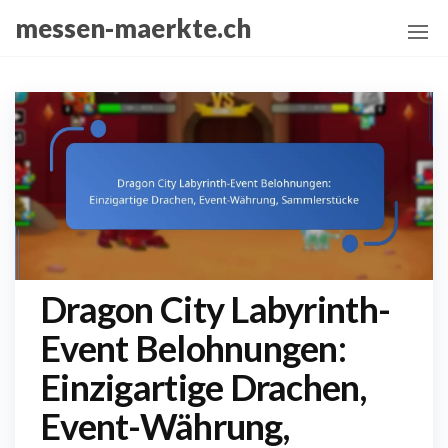
Skip
messen-maerkte.ch
to
the
content
Dragon City Labyrinth-
Event Belohnungen:
Einzigartige Drachen,
Event-Währung,